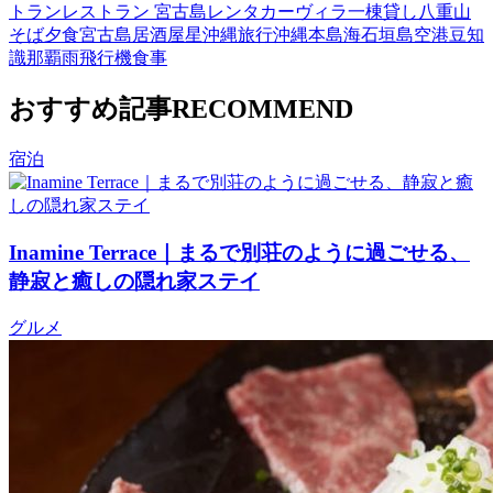
トラン
レストラン 宮古島
レンタカー
ヴィラ
一棟貸し
八重山
そば
夕食
宮古島
居酒屋
星
沖縄旅行
沖縄本島
海
石垣島
空港
豆知
識
那覇
雨
飛行機
食事
おすすめ記事
RECOMMEND
宿泊
Inamine Terrace｜まるで別荘のように過ごせる、
静寂と癒しの隠れ家ステイ
グルメ