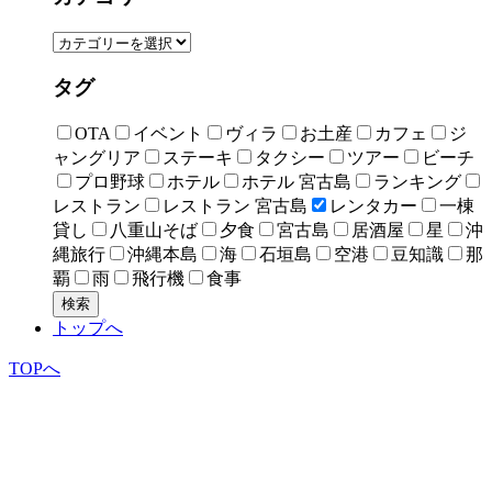
タグ
OTA
イベント
ヴィラ
お土産
カフェ
ジ
ャングリア
ステーキ
タクシー
ツアー
ビーチ
プロ野球
ホテル
ホテル 宮古島
ランキング
レストラン
レストラン 宮古島
レンタカー
一棟
貸し
八重山そば
夕食
宮古島
居酒屋
星
沖
縄旅行
沖縄本島
海
石垣島
空港
豆知識
那
覇
雨
飛行機
食事
検索
トップへ
TOPへ