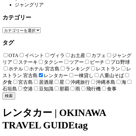
ジャングリア
カテゴリー
タグ
OTA
イベント
ヴィラ
お土産
カフェ
ジャング
リア
ステーキ
タクシー
ツアー
ビーチ
プロ野球
ホテル
ホテル 宮古島
ランキング
レストラン
レ
ストラン 宮古島
レンタカー
一棟貸し
八重山そば
夕食
宮古島
居酒屋
星
沖縄旅行
沖縄本島
海
石垣島
空港
豆知識
那覇
雨
飛行機
食事
検索
レンタカー | OKINAWA
TRAVEL GUIDE
tag