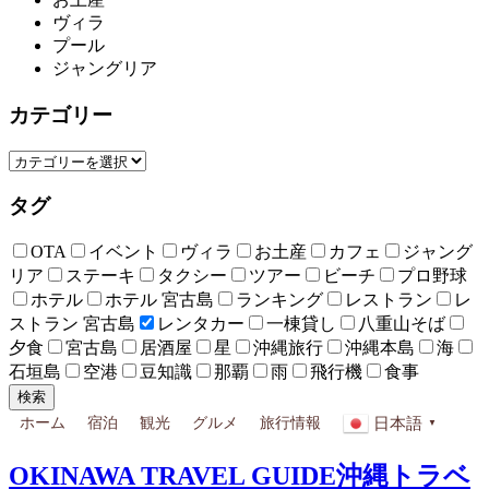
ヴィラ
プール
ジャングリア
カテゴリー
タグ
OTA
イベント
ヴィラ
お土産
カフェ
ジャング
リア
ステーキ
タクシー
ツアー
ビーチ
プロ野球
ホテル
ホテル 宮古島
ランキング
レストラン
レ
ストラン 宮古島
レンタカー
一棟貸し
八重山そば
夕食
宮古島
居酒屋
星
沖縄旅行
沖縄本島
海
石垣島
空港
豆知識
那覇
雨
飛行機
食事
検索
日本語
ホーム
宿泊
観光
グルメ
旅行情報
▼
OKINAWA TRAVEL GUIDE
沖縄トラベ