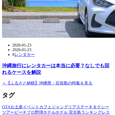
2026-01-23
2026-01-23
#
レンタカー
沖縄旅行にレンタカーは本当に必要？なしでも回
れるケースを解説
＞【ふるさと納税】沖縄県・石垣島の特集を見る
タグ
OTA
お土産
イベント
カフェ
ジャングリア
ステーキ
タクシー
ツアー
ビーチ
プロ野球
ホテル
ホテル 宮古島
ランキング
レス