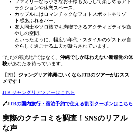
ファミリーなら小さなお子様も安心して楽しめるアト
ラクションや休憩スペース、
カップルにはロマンチックなフォトスポットやリゾー
ト感あふれるバー、
友人同士やソロ旅でも満喫できるアクティビティや癒
やしの空間、
といったように、幅広い年代・スタイルのゲストが自
分らしく過ごせる工夫が凝らされています。
“ただの観光地”ではなく、
沖縄でしか味わえない新感覚の体
験
があなたを待っています。
【PR】
ジャングリア沖縄にいくならJTBのツアーがおスス
メです！
JTB ジャングリアツアーはこちら
🔗J
TBの国内旅行・宿泊予約で使える割引クーポンはこちら
実際のクチコミを調査！SNSのリアル
な声