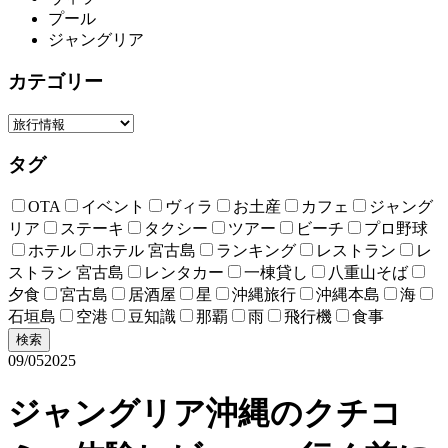
プール
ジャングリア
カテゴリー
タグ
OTA
イベント
ヴィラ
お土産
カフェ
ジャング
リア
ステーキ
タクシー
ツアー
ビーチ
プロ野球
ホテル
ホテル 宮古島
ランキング
レストラン
レ
ストラン 宮古島
レンタカー
一棟貸し
八重山そば
夕食
宮古島
居酒屋
星
沖縄旅行
沖縄本島
海
石垣島
空港
豆知識
那覇
雨
飛行機
食事
検索
09/05
2025
ジャングリア沖縄のクチコ