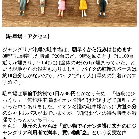
【駐車場・アクセス】
ジャングリア沖縄の駐車場は、
朝早くから混みはじめます
。
8時前に到着した時点で20台ほど、9時を回るとすでに100台
近くが埋まり、9:15頃には全体の4分の1が埋まっていた、と
いう現地からの報告もありました。
バイクの駐輪スペースは
約10台分しかない
ので、バイクで行く人は早めの到着がおす
すめです。
駐車場は
事前予約制で1日2,000円
とかなり高め。「値段にび
っくり」「無料駐車場はイオン名護だけど遠すぎて無理」と
いった声もありました。イオン名護の駐車場からは
片道35分
のシャトルバス
が出ていますが、実際はバスの待ち時間や渋
滞でもっとかかる日も。
さらに、
地元の人からは「買い物でイオン名護に来たのにジ
ャングリア利用者で満車、買い物断念」という切実な声