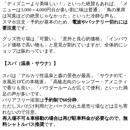
「ディズニーより美味しい！」といった絶賛もあれば、「メ
ニューは3,000～4,000円台が多い割に味は普通」「鳥の巣席
は写真ほどの絶景じゃなかった」といった冷静な声も。
スマホ注文・予約が基本のため、
電波やバッテリー切れには
要注意
です。
グッズ売り場は「可愛い」「意外と良心的価格」「インバウ
ンド価格で高い物も」と意見が割れていますが、全体的にシ
ョップは賑わっています。
【スパ（温泉・サウナ）】
スパは「アルカリ性温泉と森の景色が最高」「サウナ85℃・
水風呂18℃の本格派」「高級志向のシャンプー・アメニティ
で香りも良い」「パウダールームが広くて便利」といった満
足の声が多いです。
バリアフリー浴室は
予約制で60分枠
。
ただしスパだけ利用だとパークのお土産売り場などは立ち寄
れないので注意。
再入場不可＆車移動の場合は再び駐車料金が必要なので、無
料シャトルバス推奨
です。