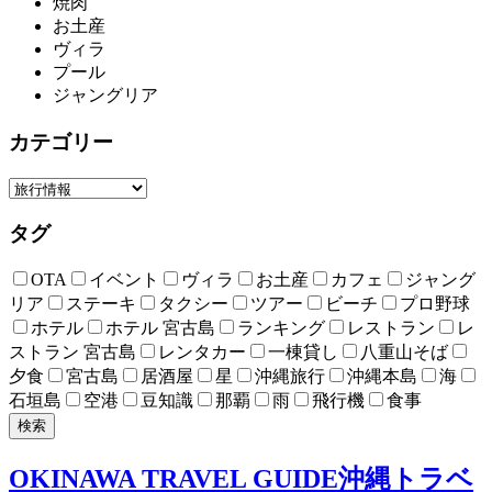
焼肉
お土産
ヴィラ
プール
ジャングリア
カテゴリー
タグ
OTA
イベント
ヴィラ
お土産
カフェ
ジャング
リア
ステーキ
タクシー
ツアー
ビーチ
プロ野球
ホテル
ホテル 宮古島
ランキング
レストラン
レ
ストラン 宮古島
レンタカー
一棟貸し
八重山そば
夕食
宮古島
居酒屋
星
沖縄旅行
沖縄本島
海
石垣島
空港
豆知識
那覇
雨
飛行機
食事
検索
OKINAWA TRAVEL GUIDE
沖縄トラベ