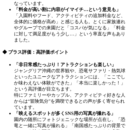
なっています。
「料金が高い割に内容がイマイチ…という意見も」
「入園料やフード、アクティビティの追加料金など、
全体的に価格が高め」と感じる人も。とくに家族連れ
やグループでの来園だと「コスパが気になる」「料金
に対して満足度がもう少し…」という率直な声もあり
ました。
◆ プラス評価：高評価ポイント
「非日常感たっぷり！アトラクションも楽しい」
ジャングリア沖縄の世界観や、恐竜サファリ・熱気球
といったユニークなアトラクションには、「ここでし
か味わえない体験ができた」「本当に楽しかった！」
という高評価が目立ちます。
特にファミリーやカップル、アクティビティ好きな人
からは“冒険気分”を満喫できるとの声が多く寄せられ
ています。
「映えるスポットが多くSNS用の写真が撮れる」
園内の随所にフォトジェニックな場所が点在し、「恐
竜と一緒に写真が撮れる」「南国感たっぷりの背景で