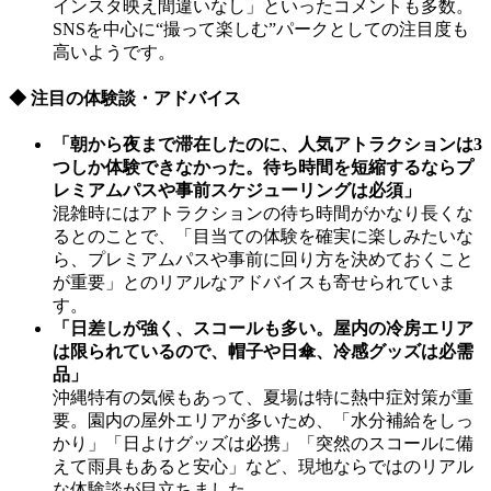
インスタ映え間違いなし」といったコメントも多数。
SNSを中心に“撮って楽しむ”パークとしての注目度も
高いようです。
◆ 注目の体験談・アドバイス
「朝から夜まで滞在したのに、人気アトラクションは3
つしか体験できなかった。待ち時間を短縮するならプ
レミアムパスや事前スケジューリングは必須」
混雑時にはアトラクションの待ち時間がかなり長くな
るとのことで、「目当ての体験を確実に楽しみたいな
ら、プレミアムパスや事前に回り方を決めておくこと
が重要」とのリアルなアドバイスも寄せられていま
す。
「日差しが強く、スコールも多い。屋内の冷房エリア
は限られているので、帽子や日傘、冷感グッズは必需
品」
沖縄特有の気候もあって、夏場は特に熱中症対策が重
要。園内の屋外エリアが多いため、「水分補給をしっ
かり」「日よけグッズは必携」「突然のスコールに備
えて雨具もあると安心」など、現地ならではのリアル
な体験談が目立ちました。