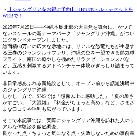
＞
【ジャングリアをお得に予約】JTBでホテル・チケットを
WEBで！
2025年7月25日――沖縄本島北部の大自然を舞台に、かつて
ないスケールの新テーマパーク「ジャングリア沖縄」がつい
にグランドオープンしました。
総面積60万㎡の広大な敷地には、リアルな恐竜たちが生息す
る圧巻のジャングルサファリ、沖縄の空を一望できる熱気球
フライト、南国の癒やしを極めたリラクゼーションスパな
ど、五感を刺激するアドベンチャー体験がぎっしり詰まって
います。
非日常感あふれる新施設として、オープン前から話題沸騰中
のジャングリア沖縄。
しかし一方で、SNSでは「想像以上に感動した」「夏の暑さ
がすごい」「大混雑」「料金がちょっと高め」など、さまざ
まな口コミや評判も広がっています。
そこで本記事では、実際にジャングリア沖縄を訪れた人のリ
アルな体験談を徹底調査。
良かった点・ちょっと気になる点・失敗しないための事前準