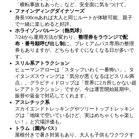
「横転事故もあった」など、安全面に気をつけて。
ファインディングダイナソーズ
身長100cmあれば大人と同じルートが体験可能、親子
で一緒に楽しめると好評。
ホライゾンバルーン（熱気球）
7/24から運用方法が変わり、
整理券をラウンジで配
布・番号順呼び出し制
に。プレミアムパス専用の整理
券もありますが、どちらもすぐになくなる日が多いで
す。
スリル系アトラクション
ヒューマンアローは「スタッフいわく一番怖い」。タ
イタンズスウィングは「気分が悪くなるほどスリル満
点」。グラビティドロップは「世界に2カ所しかない超
レアアトラクション」ですが、今は運営開始延期中。
振替や返金で対応してくれます。
アスレチック系
スカイエンドトレッキングやツリートップトレッキン
グは「地味で空いているけど、実はめちゃくちゃ楽し
い！」と穴場評価も。
トラム（園内バス）
屋根付きで暑さ対策もあり、大人も子供もワクワクす