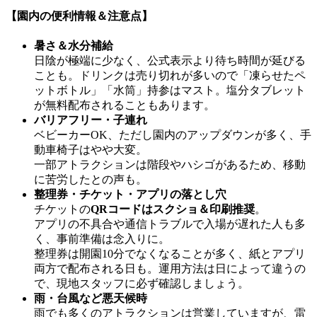
【園内の便利情報＆注意点】
暑さ＆水分補給
日陰が極端に少なく、公式表示より待ち時間が延びる
ことも。ドリンクは売り切れが多いので「凍らせたペ
ットボトル」「水筒」持参はマスト。塩分タブレット
が無料配布されることもあります。
バリアフリー・子連れ
ベビーカーOK、ただし園内のアップダウンが多く、手
動車椅子はやや大変。
一部アトラクションは階段やハシゴがあるため、移動
に苦労したとの声も。
整理券・チケット・アプリの落とし穴
チケットの
QRコードはスクショ＆印刷推奨
。
アプリの不具合や通信トラブルで入場が遅れた人も多
く、事前準備は念入りに。
整理券は開園10分でなくなることが多く、紙とアプリ
両方で配布される日も。運用方法は日によって違うの
で、現地スタッフに必ず確認しましょう。
雨・台風など悪天候時
雨でも多くのアトラクションは営業していますが、雷