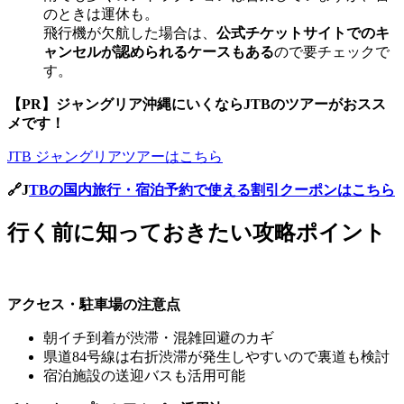
のときは運休も。
飛行機が欠航した場合は、
公式チケットサイトでのキ
ャンセルが認められるケースもある
ので要チェックで
す。
【PR】
ジャングリア沖縄にいくならJTBのツアーがおスス
メです！
JTB ジャングリアツアーはこちら
🔗J
TBの国内旅行・宿泊予約で使える割引クーポンはこちら
行く前に知っておきたい攻略ポイント
アクセス・駐車場の注意点
朝イチ到着が渋滞・混雑回避のカギ
県道84号線は右折渋滞が発生しやすいので裏道も検討
宿泊施設の送迎バスも活用可能