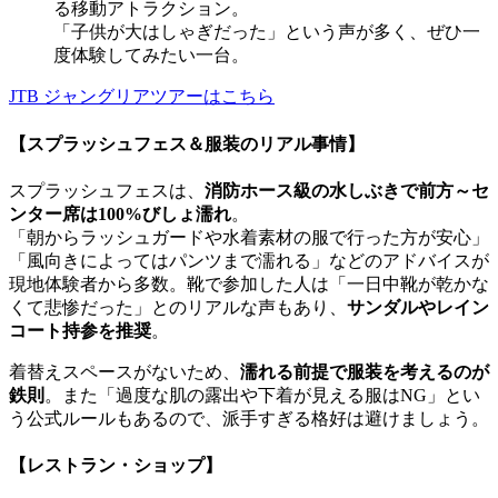
る移動アトラクション。
「子供が大はしゃぎだった」という声が多く、ぜひ一
度体験してみたい一台。
JTB ジャングリアツアーはこちら
【スプラッシュフェス＆服装のリアル事情】
スプラッシュフェスは、
消防ホース級の水しぶきで前方～セ
ンター席は100%びしょ濡れ
。
「朝からラッシュガードや水着素材の服で行った方が安心」
「風向きによってはパンツまで濡れる」などのアドバイスが
現地体験者から多数。靴で参加した人は「一日中靴が乾かな
くて悲惨だった」とのリアルな声もあり、
サンダルやレイン
コート持参を推奨
。
着替えスペースがないため、
濡れる前提で服装を考えるのが
鉄則
。また「過度な肌の露出や下着が見える服はNG」とい
う公式ルールもあるので、派手すぎる格好は避けましょう。
【レストラン・ショップ】