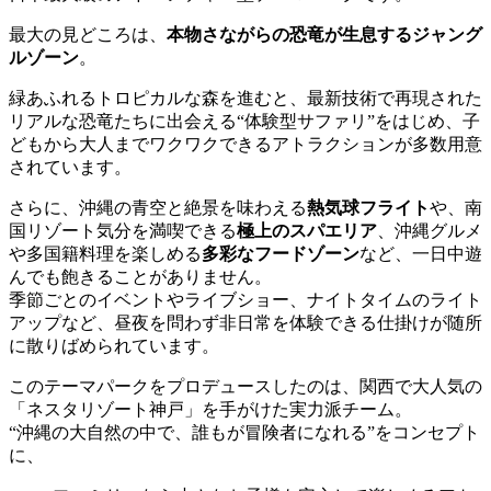
最大の見どころは、
本物さながらの恐竜が生息するジャング
ルゾーン
。
緑あふれるトロピカルな森を進むと、最新技術で再現された
リアルな恐竜たちに出会える“体験型サファリ”をはじめ、子
どもから大人までワクワクできるアトラクションが多数用意
されています。
さらに、沖縄の青空と絶景を味わえる
熱気球フライト
や、南
国リゾート気分を満喫できる
極上のスパエリア
、沖縄グルメ
や多国籍料理を楽しめる
多彩なフードゾーン
など、一日中遊
んでも飽きることがありません。
季節ごとのイベントやライブショー、ナイトタイムのライト
アップなど、昼夜を問わず非日常を体験できる仕掛けが随所
に散りばめられています。
このテーマパークをプロデュースしたのは、関西で大人気の
「ネスタリゾート神戸」を手がけた実力派チーム。
“沖縄の大自然の中で、誰もが冒険者になれる”をコンセプト
に、