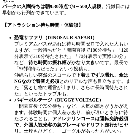
も…。
パークの入園待ちは朝9:30時点で4～500人規模
。混雑日には
早朝から行列ができています。
【アトラクション待ち時間・体験談】
恐竜サファリ（DINOSAUR SAFARI）
プレミアムパスがあれば待ち時間ゼロで入れた人もい
ますが、一般待ちだと「開園直後で180分待ち」「120
分表示で210分待たされた」「70分表示で実際130分」
など、
待ち時間の振れ幅がかなり大きい
です。最長で
「5時間待ちだった」という投稿も。
沖縄らしい突然のスコールで
下着までずぶ濡れ、傘は
NGなので着替え必須
とのリアルな声も目立ちます。ま
た「落とし物で運営が止まり、さらに長時間待たされ
た」といったトラブルも。
バギーボルテージ（BUGGY VOLTAGE）
「開園直後で75分待ち」など、人気の高さがうかがえ
ます。体験時間に個人差があり、前が遅いとさらに待
たされることも。
アドレナリンコースは運転免許必須
で、外国人観光客の急ブレーキやドリフト走行がヒヤ
リ
。土煙もひどく、「ゴーグルがあった方がいい」